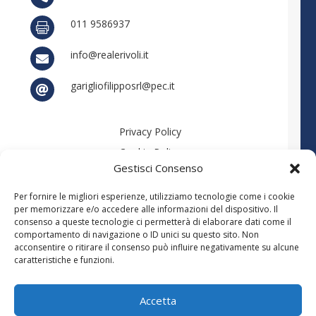
011 9586937

info@realerivoli.it

garigliofilipposrl@pec.it

Privacy Policy
Cookie Policy
Gestisci Consenso
Reclami
Ultime novità
Per fornire le migliori esperienze, utilizziamo tecnologie come i cookie
per memorizzare e/o accedere alle informazioni del dispositivo. Il
Il Codice Etico e il Sistema Sanzionatorio
consenso a queste tecnologie ci permetterà di elaborare dati come il
MOG – Modello di organizzazione, gestione e
comportamento di navigazione o ID unici su questo sito. Non
controllo ai sensi del D.Lgs. 231/2001
acconsentire o ritirare il consenso può influire negativamente su alcune
caratteristiche e funzioni.
Accetta
@2026 Assicurazioni Filippo Gariglio - Assicurazioni