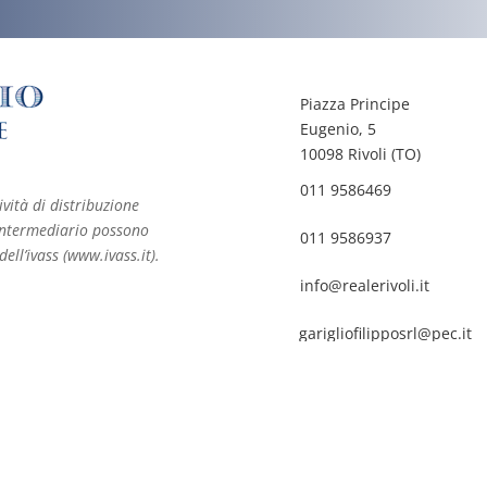
Piazza Principe
Eugenio, 5
10098 Rivoli (TO)
011 9586469
ività di distribuzione
ll’intermediario possono
011 9586937
dell’ivass (www.ivass.it).
info@realerivoli.it
garigliofilipposrl@pec.it
@2026 Assicurazioni Filippo Gariglio - Assicurazioni Rivoli
 versato Srl: Euro 10.400,00 Agente corrispondente dei Lloyd’s Iscr