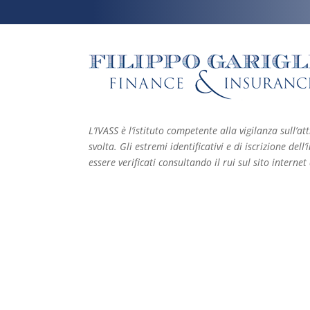
L’IVASS è l’istituto competente alla vigilanza sull’att
svolta. Gli estremi identificativi e di iscrizione de
essere verificati consultando il rui sul sito internet 
P.IVA 07826680014 – R.e.a. TO-924799 – Capitale
05/03/2007