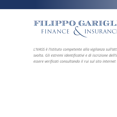
L’IVASS è l’istituto competente alla vigilanza sull’att
svolta. Gli estremi identificativi e di iscrizione de
essere verificati consultando il rui sul sito internet 
P.IVA 07826680014 – R.e.a. TO-924799 – Capitale
05/03/2007