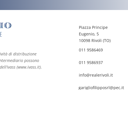
Piazza Principe
Eugenio, 5
10098 Rivoli (TO)
011 9586469
ività di distribuzione
ll’intermediario possono
011 9586937
dell’ivass (www.ivass.it).
info@realerivoli.it
garigliofilipposrl@pec.it
@2026 Assicurazioni Filippo Gariglio - Assicurazioni Rivoli
 versato Srl: Euro 10.400,00 Agente corrispondente dei Lloyd’s Iscr